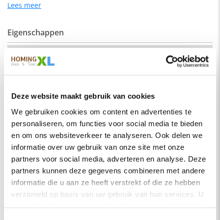
geschikt voor een industrieel als een modern interieur.
Lees meer
Eigenschappen
De kleur op de foto kan per computerscherm afwijken van de
werkelijkheid. Zeker weten dat dit de kleur is die je zoekt?
Vraag dan een stukje van de stof op via de knop "kleurstaal
SKU
hengelo-recht-220-elm17
aanvragen".
Montage
Nee
Afmeting:
Merk
HomingXL
Zitdiepte: 44 cm
Deze website maakt gebruik van cookies
Soort
Eetkamerbanken
Zithoogte: 51 cm
We gebruiken cookies om content en advertenties te
Vorm
Recht
personaliseren, om functies voor social media te bieden
Stof
Serie
Hengelo
Element stof is een velours stofsoort met een zachte
en om ons websiteverkeer te analyseren. Ook delen we
uitstraling. Door de velours stof krijgt de bank een zeer
informatie over uw gebruik van onze site met onze
Kleur
Zand
opvallende en rijke uitstraling. De Element stof is geschikt
partners voor social media, adverteren en analyse. Deze
voor zowel een modern als een klassiek interieur.
Materiaal
Stof
partners kunnen deze gegevens combineren met andere
Samenstelling:
informatie die u aan ze heeft verstrekt of die ze hebben
Zitbreedte
220 cm
verzameld op basis van uw gebruik van hun services. U
100% PES (polyester)
Zitdiepte
44 cm
gaat akkoord met onze cookies als u onze website blijft
Wat is polyester?
Zithoogte
51 cm
gebruiken.