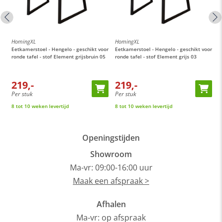
HomingXL
HomingXL
H
or
Eetkamerstoel - Hengelo - geschikt voor
Eetkamerstoel - Hengelo - geschikt voor
E
ronde tafel - stof Element grijsbruin 05
ronde tafel - stof Element grijs 03
M
t
219,-
219,-
Per stuk
Per stuk
P
8 tot 10 weken levertijd
8 tot 10 weken levertijd
O
Openingstijden
Showroom
Ma-vr: 09:00-16:00 uur
Maak een afspraak >
Afhalen
Ma-vr: op afspraak