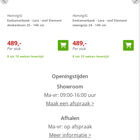
HomingXL
HomingXL
H
Eetkamerbank - Lara - stof Element
Eetkamerbank - Lara - stof Element
E
donkerbruin 25 - 140 cm
steengrijs 24 - 140 cm
c
489,-
489,-
Per stuk
Per stuk
P
8 tot 10 weken levertijd
8 tot 10 weken levertijd
8
Openingstijden
Showroom
Ma-vr: 09:00-16:00 uur
Maak een afspraak >
Afhalen
Ma-vr: op afspraak
Meer informatie >