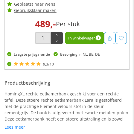
Geplaatst naar wens
Gebruiksklaar maken
489,-
Per stuk
In winkelwagen
Laagste prijsgarantie
Bezorging in NL, BE, DE
9,3/10
Productbeschrijving
HomingXL rechte eetkamerbank geschikt voor een rechte
tafel. Deze stoere rechte eetkamerbank Lara is gestoffeerd
met de prachtige Element velours stof in de kleur
cementgrijs. De bank is uitgevoerd met zwarte metalen poten.
Deze eetkamerbank heeft een stoere uitstraling en is zowel
geschikt voor een industrieel als een modern interieur.
Lees meer