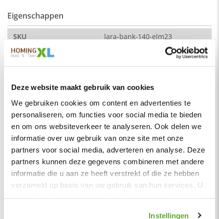
Eigenschappen
De kleur op de foto kan per computerscherm afwijken van de
werkelijkheid. Zeker weten dat dit de kleur is die je zoekt?
Vraag dan een stukje van de stof op via de knop "kleurstaal
SKU
lara-bank-140-elm23
aanvragen".
Montage
Nee
Afmeting:
Merk
HomingXL
Zitdiepte: 44 cm
Soort
Eetkamerbanken
Deze website maakt gebruik van cookies
Zithoogte: 51 cm
Vorm
Recht
We gebruiken cookies om content en advertenties te
Stof
personaliseren, om functies voor social media te bieden
Serie
Lara
Element stof is een velours stofsoort met een zachte
en om ons websiteverkeer te analyseren. Ook delen we
uitstraling. Door de velours stof krijgt de bank een zeer
Kleur
Cement licht
informatie over uw gebruik van onze site met onze
opvallende en rijke uitstraling. De Element stof is geschikt
Materiaal
Stof
partners voor social media, adverteren en analyse. Deze
voor zowel een modern als een klassiek interieur.
partners kunnen deze gegevens combineren met andere
Zitbreedte
45 cm
Samenstelling:
informatie die u aan ze heeft verstrekt of die ze hebben
Zitdiepte
44 cm
100% PES (polyester)
verzameld op basis van uw gebruik van hun services. U
gaat akkoord met onze cookies als u onze website blijft
Zithoogte
51 cm
Wat is polyester?
gebruiken.
Polyester is een synthetische vezel die licht, duurzaam,
Zitcomfort
Normaal - Stevig
Instellingen