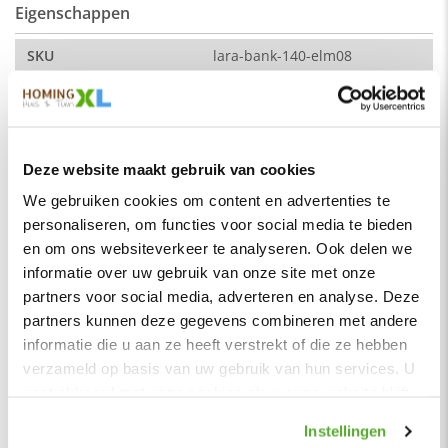
Eigenschappen
De kleur op de foto kan per computerscherm afwijken van de
werkelijkheid. Zeker weten dat dit de kleur is die je zoekt?
Vraag dan een stukje van de stof op via de knop "kleurstaal
SKU
lara-bank-140-elm08
aanvragen".
Montage
Nee
Afmeting:
Merk
HomingXL
Zitdiepte: 44 cm
Soort
Eetkamerbanken
Zithoogte: 51 cm
Deze website maakt gebruik van cookies
Vorm
Recht
Stof
We gebruiken cookies om content en advertenties te
Serie
Lara
personaliseren, om functies voor social media te bieden
Element stof is een velours stofsoort met een zachte
en om ons websiteverkeer te analyseren. Ook delen we
uitstraling. Door de velours stof krijgt de bank een zeer
Kleur
Goud
informatie over uw gebruik van onze site met onze
opvallende en rijke uitstraling. De Element stof is geschikt
Materiaal
Stof
voor zowel een modern als een klassiek interieur.
partners voor social media, adverteren en analyse. Deze
Zitbreedte
45 cm
partners kunnen deze gegevens combineren met andere
Samenstelling:
informatie die u aan ze heeft verstrekt of die ze hebben
Zitdiepte
44 cm
100% PES (polyester)
verzameld op basis van uw gebruik van hun services. U
Zithoogte
51 cm
Wat is polyester?
gaat akkoord met onze cookies als u onze website blijft
Polyester is een synthetische vezel die licht, duurzaam,
gebruiken.
Zitcomfort
Normaal - Stevig
vormvast, kreukvrij en isolerend is.
Instellingen