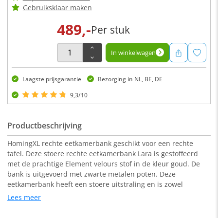
Gebruiksklaar maken
489,-
Per stuk
In winkelwagen
Laagste prijsgarantie
Bezorging in NL, BE, DE
9,3/10
Productbeschrijving
HomingXL rechte eetkamerbank geschikt voor een rechte
tafel. Deze stoere rechte eetkamerbank Lara is gestoffeerd
met de prachtige Element velours stof in de kleur goud. De
bank is uitgevoerd met zwarte metalen poten. Deze
eetkamerbank heeft een stoere uitstraling en is zowel
geschikt voor een industrieel als een modern interieur.
Lees meer