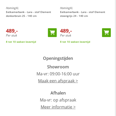
HomingXL
HomingXL
H
Eetkamerbank - Lara - stof Element
Eetkamerbank - Lara - stof Element
E
donkerbruin 25 - 140 cm
steengrijs 24 - 140 cm
c
489,-
489,-
Per stuk
Per stuk
P
8 tot 10 weken levertijd
8 tot 10 weken levertijd
8
Openingstijden
Showroom
Ma-vr: 09:00-16:00 uur
Maak een afspraak >
Afhalen
Ma-vr: op afspraak
Meer informatie >