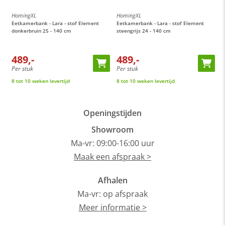
HomingXL
HomingXL
H
Eetkamerbank - Lara - stof Element
Eetkamerbank - Lara - stof Element
E
donkerbruin 25 - 140 cm
steengrijs 24 - 140 cm
c
489,-
489,-
Per stuk
Per stuk
P
8 tot 10 weken levertijd
8 tot 10 weken levertijd
8
Openingstijden
Showroom
Ma-vr: 09:00-16:00 uur
Maak een afspraak >
Afhalen
Ma-vr: op afspraak
Meer informatie >