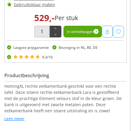
Gebruiksklaar maken
529,-
Per stuk
In winkelwagen
Laagste prijsgarantie
Bezorging in NL, BE, DE
9,3/10
Productbeschrijving
HomingXL rechte eetkamerbank geschikt voor een rechte
tafel. Deze stoere rechte eetkamerbank Lara is gestoffeerd
met de prachtige Element velours stof in de kleur groen. De
bank is uitgevoerd met zwarte metalen poten. Deze
eetkamerbank heeft een stoere uitstraling en is zowel
geschikt voor een industrieel als een modern interieur.
Lees meer