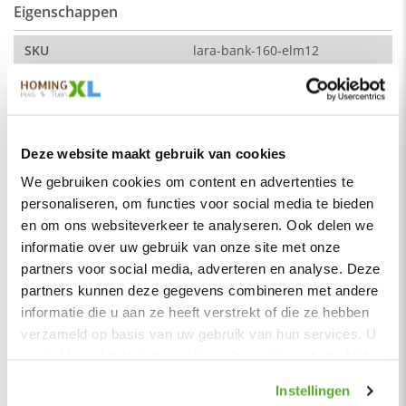
Eigenschappen
De kleur op de foto kan per computerscherm afwijken van de
werkelijkheid. Zeker weten dat dit de kleur is die je zoekt?
Vraag dan een stukje van de stof op via de knop "kleurstaal
SKU
lara-bank-160-elm12
aanvragen".
Montage
Nee
Afmeting:
Merk
HomingXL
Zitdiepte: 44 cm
Soort
Eetkamerbanken
Zithoogte: 51 cm
Deze website maakt gebruik van cookies
Vorm
Recht
Stof
We gebruiken cookies om content en advertenties te
Serie
Lara
personaliseren, om functies voor social media te bieden
Element stof is een velours stofsoort met een zachte
en om ons websiteverkeer te analyseren. Ook delen we
uitstraling. Door de velours stof krijgt de bank een zeer
Kleur
Groen
informatie over uw gebruik van onze site met onze
opvallende en rijke uitstraling. De Element stof is geschikt
Materiaal
Stof
voor zowel een modern als een klassiek interieur.
partners voor social media, adverteren en analyse. Deze
Zitbreedte
45 cm
partners kunnen deze gegevens combineren met andere
Samenstelling:
informatie die u aan ze heeft verstrekt of die ze hebben
Zitdiepte
44 cm
100% PES (polyester)
verzameld op basis van uw gebruik van hun services. U
Zithoogte
51 cm
Wat is polyester?
gaat akkoord met onze cookies als u onze website blijft
Polyester is een synthetische vezel die licht, duurzaam,
gebruiken.
Zitcomfort
Normaal - Stevig
vormvast, kreukvrij en isolerend is.
Instellingen