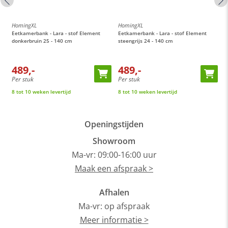
HomingXL
HomingXL
H
Eetkamerbank - Lara - stof Element
Eetkamerbank - Lara - stof Element
E
donkerbruin 25 - 140 cm
steengrijs 24 - 140 cm
c
489,-
489,-
Per stuk
Per stuk
P
8 tot 10 weken levertijd
8 tot 10 weken levertijd
8
Openingstijden
Showroom
Ma-vr: 09:00-16:00 uur
Maak een afspraak >
Afhalen
Ma-vr: op afspraak
Meer informatie >