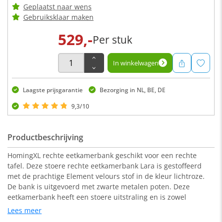
Geplaatst naar wens
Gebruiksklaar maken
529,-
Per stuk
In winkelwagen
Laagste prijsgarantie
Bezorging in NL, BE, DE
9,3/10
Productbeschrijving
HomingXL rechte eetkamerbank geschikt voor een rechte
tafel. Deze stoere rechte eetkamerbank Lara is gestoffeerd
met de prachtige Element velours stof in de kleur lichtroze.
De bank is uitgevoerd met zwarte metalen poten. Deze
eetkamerbank heeft een stoere uitstraling en is zowel
geschikt voor een industrieel als een modern interieur.
Lees meer