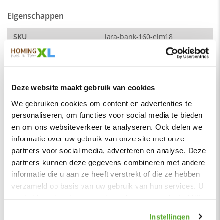
Eigenschappen
De kleur op de foto kan per computerscherm afwijken van de
werkelijkheid. Zeker weten dat dit de kleur is die je zoekt?
Vraag dan een stukje van de stof op via de knop "kleurstaal
SKU
lara-bank-160-elm18
aanvragen".
Montage
Nee
Afmeting:
Merk
HomingXL
Zitdiepte: 44 cm
Soort
Eetkamerbanken
Deze website maakt gebruik van cookies
Zithoogte: 51 cm
Vorm
Recht
We gebruiken cookies om content en advertenties te
Stof
personaliseren, om functies voor social media te bieden
Serie
Lara
Element stof is een velours stofsoort met een zachte
en om ons websiteverkeer te analyseren. Ook delen we
uitstraling. Door de velours stof krijgt de bank een zeer
Kleur
Roze licht
informatie over uw gebruik van onze site met onze
opvallende en rijke uitstraling. De Element stof is geschikt
Materiaal
Stof
partners voor social media, adverteren en analyse. Deze
voor zowel een modern als een klassiek interieur.
partners kunnen deze gegevens combineren met andere
Zitbreedte
45 cm
Samenstelling:
informatie die u aan ze heeft verstrekt of die ze hebben
Zitdiepte
44 cm
100% PES (polyester)
verzameld op basis van uw gebruik van hun services. U
gaat akkoord met onze cookies als u onze website blijft
Zithoogte
51 cm
Wat is polyester?
gebruiken.
Polyester is een synthetische vezel die licht, duurzaam,
Zitcomfort
Normaal - Stevig
Instellingen