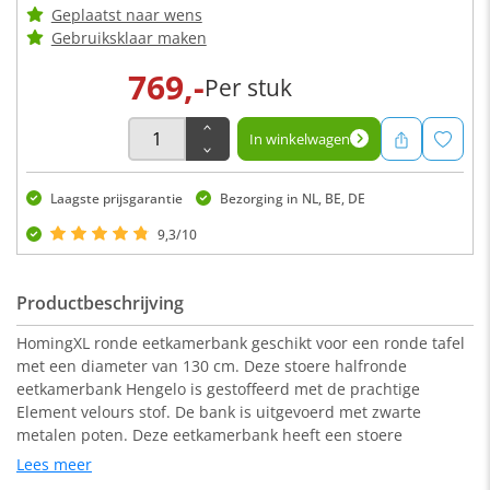
Geplaatst naar wens
Gebruiksklaar maken
769,-
Per stuk
In winkelwagen
Laagste prijsgarantie
Bezorging in NL, BE, DE
9,3/10
Productbeschrijving
HomingXL ronde eetkamerbank geschikt voor een ronde tafel
met een diameter van 130 cm. Deze stoere halfronde
eetkamerbank Hengelo is gestoffeerd met de prachtige
Element velours stof. De bank is uitgevoerd met zwarte
metalen poten. Deze eetkamerbank heeft een stoere
uitstraling en is zowel geschikt voor een industrieel als een
Lees meer
modern interieur.