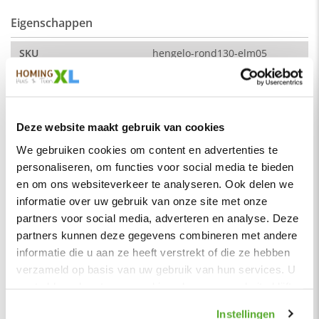
Eigenschappen
Afmeting:
SKU
hengelo-rond130-elm05
hoek naar hoek: 230 cm (breedte)
Montage
Nee
Zitdiepte: 44 cm
Merk
HomingXL
Zithoogte: 51 cm
Soort
Eetkamerbanken
Deze website maakt gebruik van cookies
Vorm
Rond
De kleur op de foto kan per computerscherm afwijken van de
We gebruiken cookies om content en advertenties te
werkelijkheid. Zeker weten dat dit de kleur is die je zoekt?
personaliseren, om functies voor social media te bieden
Serie
Hengelo
Vraag dan een stukje van de stof op via de knop "kleurstaal
en om ons websiteverkeer te analyseren. Ook delen we
aanvragen".
Kleur
Grijs
informatie over uw gebruik van onze site met onze
Stof
Materiaal
Stof
partners voor social media, adverteren en analyse. Deze
Element stof is een velours stofsoort met een zachte
partners kunnen deze gegevens combineren met andere
Zitbreedte
200 cm
uitstraling. Door de velours stof krijgt de bank een zeer
informatie die u aan ze heeft verstrekt of die ze hebben
opvallende en rijke uitstraling. De Element stof is geschikt
Zitdiepte
45 cm
verzameld op basis van uw gebruik van hun services. U
voor zowel een modern als een klassiek interieur.
gaat akkoord met onze cookies als u onze website blijft
Zithoogte
51 cm
Samenstelling:
gebruiken.
Hoogte rugleuning
42 cm
Instellingen