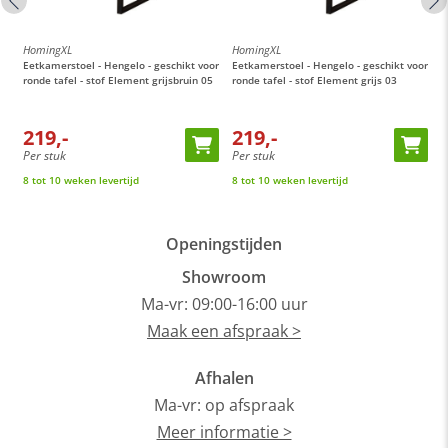
HomingXL
HomingXL
H
or
Eetkamerstoel - Hengelo - geschikt voor
Eetkamerstoel - Hengelo - geschikt voor
E
ronde tafel - stof Element grijsbruin 05
ronde tafel - stof Element grijs 03
M
t
219,-
219,-
Per stuk
Per stuk
P
8 tot 10 weken levertijd
8 tot 10 weken levertijd
O
Openingstijden
Showroom
Ma-vr: 09:00-16:00 uur
Maak een afspraak >
Afhalen
Ma-vr: op afspraak
Meer informatie >