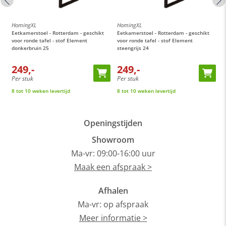
HomingXL
HomingXL
H
Eetkamerstoel - Rotterdam - geschikt
Eetkamerstoel - Rotterdam - geschikt
E
0
voor ronde tafel - stof Element
voor ronde tafel - stof Element
v
donkerbruin 25
steengrijs 24
c
249,-
249,-
Per stuk
Per stuk
P
8 tot 10 weken levertijd
8 tot 10 weken levertijd
8
Openingstijden
Showroom
Ma-vr: 09:00-16:00 uur
Maak een afspraak >
Afhalen
Ma-vr: op afspraak
Meer informatie >