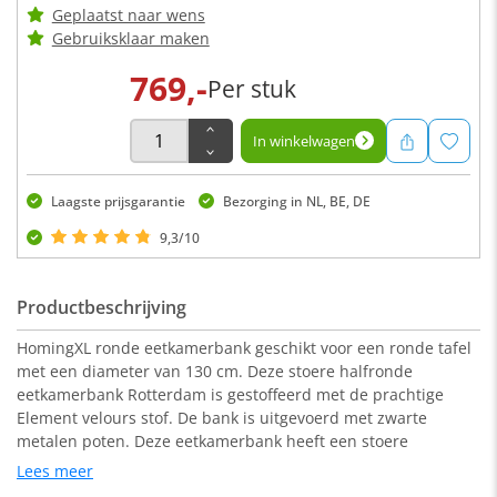
Geplaatst naar wens
Gebruiksklaar maken
769,-
Per stuk
In winkelwagen
Laagste prijsgarantie
Bezorging in NL, BE, DE
9,3/10
Productbeschrijving
HomingXL ronde eetkamerbank geschikt voor een ronde tafel
met een diameter van 130 cm. Deze stoere halfronde
eetkamerbank Rotterdam is gestoffeerd met de prachtige
Element velours stof. De bank is uitgevoerd met zwarte
metalen poten. Deze eetkamerbank heeft een stoere
uitstraling en is zowel geschikt voor een industrieel als een
Lees meer
modern interieur.