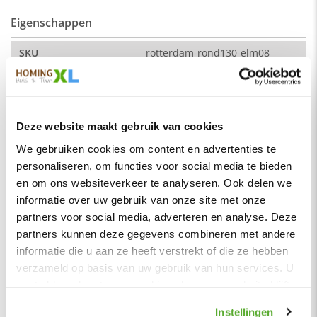
Eigenschappen
Afmeting:
SKU
rotterdam-rond130-elm08
hoek naar hoek: 230 cm (breedte)
Montage
Nee
Zitdiepte: 44 cm
Merk
HomingXL
Zithoogte: 51 cm
Soort
Eetkamerbanken
Deze website maakt gebruik van cookies
Vorm
Rond
De kleur op de foto kan per computerscherm afwijken van de
We gebruiken cookies om content en advertenties te
werkelijkheid. Zeker weten dat dit de kleur is die je zoekt?
personaliseren, om functies voor social media te bieden
Serie
Rotterdam
Vraag dan een stukje van de stof op via de knop "kleurstaal
en om ons websiteverkeer te analyseren. Ook delen we
aanvragen".
Kleur
Goud
informatie over uw gebruik van onze site met onze
Stof
Materiaal
Stof
partners voor social media, adverteren en analyse. Deze
Element stof is een velours stofsoort met een zachte
partners kunnen deze gegevens combineren met andere
Zitbreedte
200 cm
uitstraling. Door de velours stof krijgt de bank een zeer
informatie die u aan ze heeft verstrekt of die ze hebben
opvallende en rijke uitstraling. De Element stof is geschikt
Zitdiepte
45 cm
verzameld op basis van uw gebruik van hun services. U
voor zowel een modern als een klassiek interieur.
gaat akkoord met onze cookies als u onze website blijft
Zithoogte
51 cm
Samenstelling:
gebruiken.
Hoogte rugleuning
42 cm
Instellingen