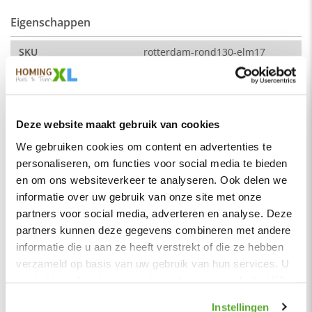
Eigenschappen
Afmeting:
SKU
rotterdam-rond130-elm17
hoek naar hoek: 230 cm (breedte)
Montage
Nee
Zitdiepte: 44 cm
Merk
HomingXL
Zithoogte: 51 cm
Soort
Eetkamerbanken
Deze website maakt gebruik van cookies
Vorm
Rond
De kleur op de foto kan per computerscherm afwijken van de
We gebruiken cookies om content en advertenties te
werkelijkheid. Zeker weten dat dit de kleur is die je zoekt?
personaliseren, om functies voor social media te bieden
Serie
Rotterdam
Vraag dan een stukje van de stof op via de knop "kleurstaal
en om ons websiteverkeer te analyseren. Ook delen we
aanvragen".
Kleur
Zand
informatie over uw gebruik van onze site met onze
Stof
Materiaal
Stof
partners voor social media, adverteren en analyse. Deze
Element stof is een velours stofsoort met een zachte
partners kunnen deze gegevens combineren met andere
Zitbreedte
200 cm
uitstraling. Door de velours stof krijgt de bank een zeer
informatie die u aan ze heeft verstrekt of die ze hebben
opvallende en rijke uitstraling. De Element stof is geschikt
Zitdiepte
45 cm
verzameld op basis van uw gebruik van hun services. U
voor zowel een modern als een klassiek interieur.
gaat akkoord met onze cookies als u onze website blijft
Zithoogte
51 cm
Samenstelling:
gebruiken.
Hoogte rugleuning
42 cm
Instellingen