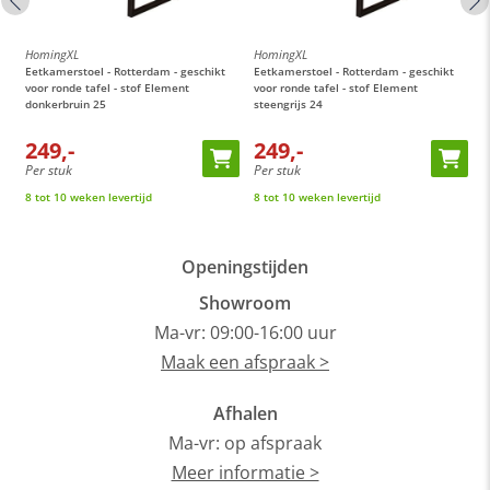
HomingXL
HomingXL
H
Eetkamerstoel - Rotterdam - geschikt
Eetkamerstoel - Rotterdam - geschikt
E
0
voor ronde tafel - stof Element
voor ronde tafel - stof Element
v
donkerbruin 25
steengrijs 24
c
249,-
249,-
Per stuk
Per stuk
P
8 tot 10 weken levertijd
8 tot 10 weken levertijd
8
Openingstijden
Showroom
Ma-vr: 09:00-16:00 uur
Maak een afspraak >
Afhalen
Ma-vr: op afspraak
Meer informatie >