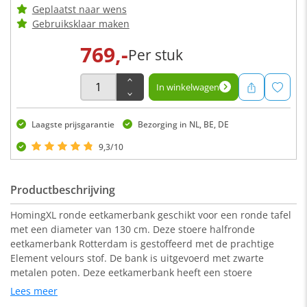
Geplaatst naar wens
Gebruiksklaar maken
769,-
Per stuk
In winkelwagen
Laagste prijsgarantie
Bezorging in NL, BE, DE
9,3/10
Productbeschrijving
HomingXL ronde eetkamerbank geschikt voor een ronde tafel
met een diameter van 130 cm. Deze stoere halfronde
eetkamerbank Rotterdam is gestoffeerd met de prachtige
Element velours stof. De bank is uitgevoerd met zwarte
metalen poten. Deze eetkamerbank heeft een stoere
uitstraling en is zowel geschikt voor een industrieel als een
Lees meer
modern interieur.