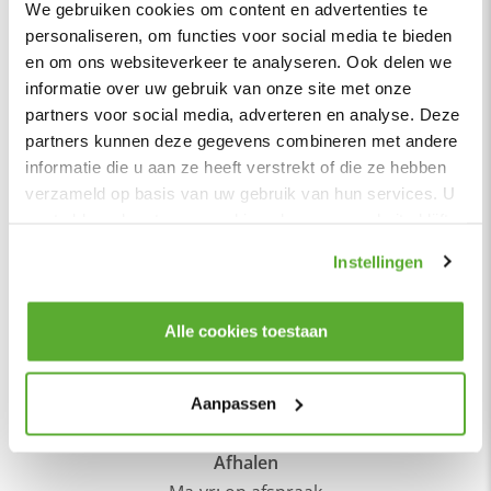
We gebruiken cookies om content en advertenties te
personaliseren, om functies voor social media te bieden
149,-
en om ons websiteverkeer te analyseren. Ook delen we
Per stuk
informatie over uw gebruik van onze site met onze
Op voorraad
partners voor social media, adverteren en analyse. Deze
1
partners kunnen deze gegevens combineren met andere
informatie die u aan ze heeft verstrekt of die ze hebben
verzameld op basis van uw gebruik van hun services. U
Fauteuils zonder armleuning
gaat akkoord met onze cookies als u onze website blijft
gebruiken.
Instellingen
Openingstijden
Alle cookies toestaan
Showroom
Ma-vr: 09:00-16:00 uur
Aanpassen
Maak een afspraak >
Afhalen