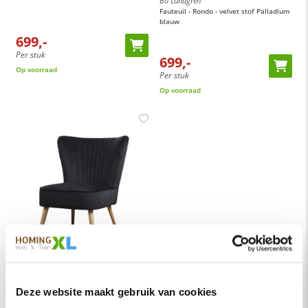
Bo Lundgren
Fauteuil - Rondo - velvet stof Palladium
blauw
699,-
Per stuk
699,-
Op voorraad
Per stuk
Op voorraad
HomingXL
Fauteuil - Eva - stof Velours zwart
Deze website maakt gebruik van cookies