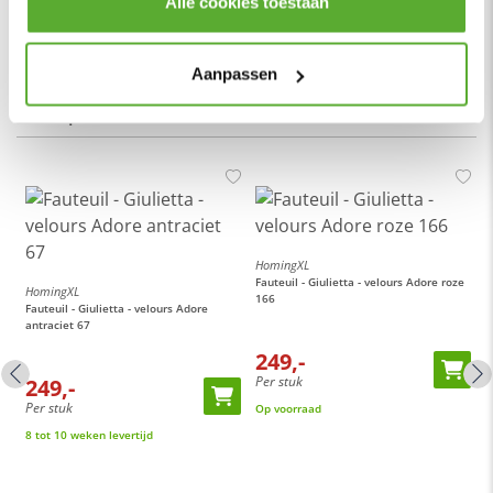
Alle cookies toestaan
Bij ons profiteer je altijd van de laagste prijsgarantie op al
Lees meer
onze
fauteuils
. Voor meer inspiratie kun je ook terecht in onze
showroom
van 1200m² in Vianen, 10 autominuten van
Aanpassen
Utrecht.
Totaalpakketten
HomingXL
Fauteuil - Giulietta - velours Adore roze
HomingXL
166
Fauteuil - Giulietta - velours Adore
antraciet 67
249,-
Per stuk
249,-
Per stuk
Op voorraad
H
8 tot 10 weken levertijd
i
F
H