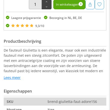
In winkelwagen
Laagste prijsgarantie
Bezorging in NL, BE, DE
9,3/10
Productbeschrijving
De fauteuil Giulietta is een elegante, maar ook een industriële
fauteuil met een stevig zitcomfort. De poten zijn uitgevoerd
met een antracietgrijze coating en zijn voorzien van stoere
lasverbindingen aan de voorzijde van de armleuning. De
fauteuil past bij iedere woonstijl, van klassiek tot modern en
van landelijk tot trendy. Een heerlijke stoel om lekker in weg
Lees meer
te kruipen voor de kachel of de televisie. De fauteuil is
bekleed met de groen-kleurige stofsoort Adore 156.
Eigenschappen
Afmetingen:
SKU
brend-giulietta-faut-adore156
61 x 79 x 82 cm ( b x d x h )
Montage
Nee