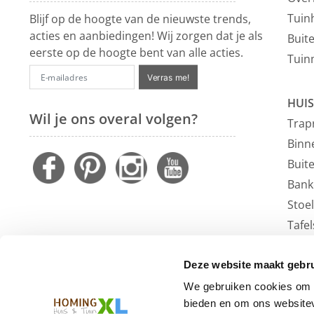
Tuin
Blijf op de hoogte van de nieuwste trends,
acties en aanbiedingen! Wij zorgen dat je als
Buit
eerste op de hoogte bent van alle acties.
Tuin
Verras me!
HUIS
Wil je ons overal volgen?
Trap
Binn
Buit
Bank
Stoe
Tafel
Faute
Vloe
Deze website maakt gebru
Outl
We gebruiken cookies om c
bieden en om ons websitev