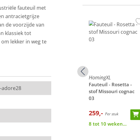
striële fauteuil met
n antracietgrijze
an de voorzijde van
n klassiek tot
l om lekker in weg te
bekleed met de cognac-
HomingXL
HomingXL
Fauteuil - Rosetta -
tta -
Fauteuil - Rosetta -
t-adore28
stof Missouri cognac
ouri
lederlook Missouri
03
antraciet 09
259,-
259,-
Per stuk
Per stuk
8 tot 10 weken
8 tot 10 weken
levertijd
levertijd