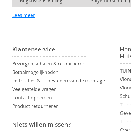
Rugkussens vulling
Polyetherschuim (
Lees meer
Klantenservice
Hom
Hui
Bezorgen, afhalen & retourneren
TUI
Betaalmogelijkheden
Vlon
Instructies & uitbesteden van de montage
Vlon
Veelgestelde vragen
Schu
Contact opnemen
Tuin
Product retourneren
Geve
Tuin
Niets willen missen?
Over