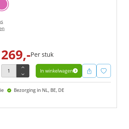
ns
en
269,-
Per stuk
In winkelwagen
ie
Bezorging in NL, BE, DE