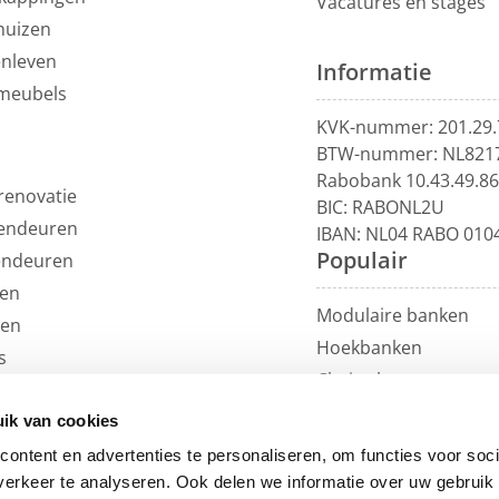
Vacatures en stages
huizen
enleven
Informatie
meubels
KVK-nummer: 201.29.
BTW-nummer: NL821
Rabobank 10.43.49.8
renovatie
BIC: RABONL2U
endeuren
IBAN: NL04 RABO 010
Populair
endeuren
en
Modulaire banken
len
Hoekbanken
s
Chaise longue
uils
U-banken
ren
ik van cookies
Loungebanken
et
ontent en advertenties te personaliseren, om functies voor soci
Rechte banken
erkeer te analyseren. Ook delen we informatie over uw gebruik 