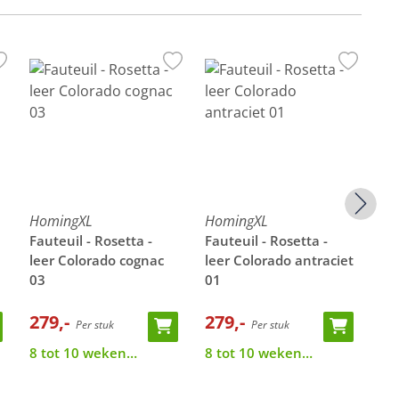
HomingXL
HomingXL
Ho
Fauteuil - Rosetta -
Fauteuil - Rosetta -
Fau
leer Colorado cognac
leer Colorado antraciet
ve
03
01
279,-
279,-
26
Per stuk
Per stuk
8 tot 10 weken
8 tot 10 weken
Op
levertijd
levertijd