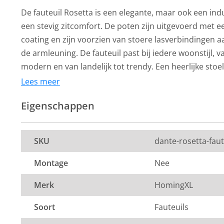
De fauteuil Rosetta is een elegante, maar ook een indu
een stevig zitcomfort. De poten zijn uitgevoerd met ee
coating en zijn voorzien van stoere lasverbindingen a
de armleuning. De fauteuil past bij iedere woonstijl, va
modern en van landelijk tot trendy. Een heerlijke stoe
kruipen voor de kachel of de televisie. De fauteuil is 
Lees meer
kleurige stofsoort Adore 28.
Eigenschappen
HomingXL
HomingXL
Afmetingen:
Fauteuil - Rosetta -
Fauteuil - Rose
SKU
dante-rosetta-fau
64 x 79 x 86 cm ( b x d x h )
leer Colorado groen 08
Lederlook Miss
groen 10
Montage
Nee
Zitdiepte: 52 cm
279,-
259,-
Merk
HomingXL
Zithoogte: 46 cm
Per stuk
Per stuk
8 tot 10 weken
Op voorraad
Zitbreedte: 54 cm
Soort
Fauteuils
levertijd