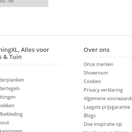
SG 18)
ingXL, Alles voor
Over
ons
s & Tuin
Onze merken
N
Showroom
derplanken
Cookies
dertegels
Privacy verklaring
ttingen
Algemene voorwaard
hekken
Laagste prijsgarantie
lbekleding
Blogs
hout
Doe inspiratie op
kappingen