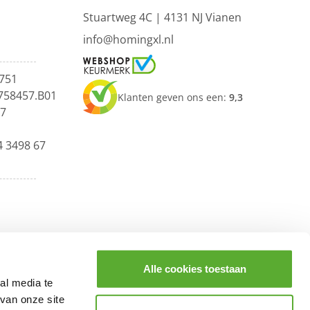
Stuartweg 4C |
4131 NJ Vianen
info@homingxl.nl
751
758457.B01
Klanten geven ons een:
9,3
67
4 3498 67
Alle cookies toestaan
al media te
van onze site