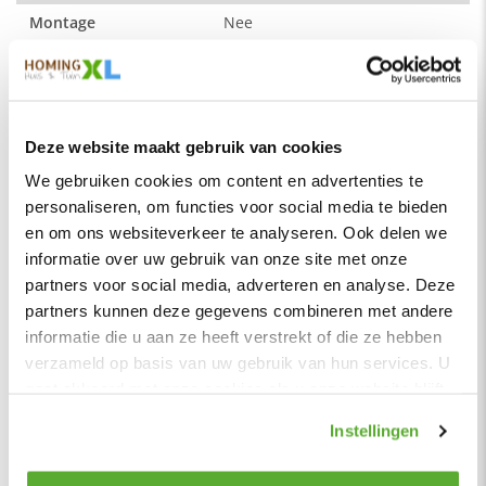
60 x 75 x 82 cm ( b x d x h )
Montage
Nee
Zitdiepte: 54 cm
Merk
HomingXL
Zithoogte: 43 cm
Soort
Fauteuils
Zitbreedte: 50 cm
Vorm
Vaste kussens
Deze website maakt gebruik van cookies
Serie
Salina
We gebruiken cookies om content en advertenties te
De kleur op de foto kan per computerscherm afwijken van de
Kleur
Cognac
personaliseren, om functies voor social media te bieden
werkelijkheid. Zeker weten dat dit de kleur is die je zoekt?
en om ons websiteverkeer te analyseren. Ook delen we
Vraag dan een stukje van de stof op via de knop "kleurstaal
Materiaal
Leer
aanvragen".
informatie over uw gebruik van onze site met onze
Zitbreedte
50 cm
partners voor social media, adverteren en analyse. Deze
Leer:
Zitdiepte
54 cm
partners kunnen deze gegevens combineren met andere
Colorado is een samengestelde gladde leersoort (gerecycled
leer) met een zijdeglans-look en een stoere uitstraling. Dit
informatie die u aan ze heeft verstrekt of die ze hebben
Zithoogte
43 cm
leer heeft een lichte tekening waardoor hij een levendige
verzameld op basis van uw gebruik van hun services. U
Hoogte rugleuning
48 cm
“echt leer” uitstraling heeft. De Colorado is geschikt voor
gaat akkoord met onze cookies als u onze website blijft
zowel een modern als een klassiek interieur.
gebruiken.
Zitcomfort
Normaal - Stevig
Instellingen
Samenstelling:
Zitkussens vulling
Polyetherschuim (SG 36)
70% leer en 30% polyester.