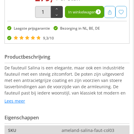
In winkelwagen
Laagste prijsgarantie
Bezorging in NL, BE, DE
9,3/10
Productbeschrijving
De fauteuil Salina is een elegante, maar ook een industriële
fauteuil met een stevig zitcomfort. De poten zijn uitgevoerd
met een antracietgrijze coating en zijn voorzien van stoere
lasverbindingen aan de voorzijde van de armleuning. De
fauteuil past bij iedere woonstijl, van klassiek tot modern en
van landelijk tot trendy. Een heerlijke stoel om lekker in weg
Lees meer
te kruipen voor de kachel of de televisie. De fauteuil is
bekleed met de cognac-kleurige leersoort Colorado 03.
Eigenschappen
Afmetingen:
SKU
ameland-salina-faut-col03