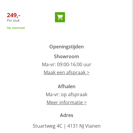
De fauteuil wordt compleet in één pakket geleverd. Er hoeft
geen verdere montage plaats te vinden.
249,-
Dit product valt onder de categorie
fauteuils met armleuning
.
Per stuk
P
Bij ons profiteer je altijd van de laagste prijsgarantie op al
Op voorraad
8
onze
fauteuils
. Voor meer inspiratie kun je ook terecht in onze
showroom
van 1200m² in Vianen, 10 autominuten van
Utrecht.
Openingstijden
Showroom
Ma-vr: 09:00-16:00 uur
Maak een afspraak >
Afhalen
Ma-vr: op afspraak
Meer informatie >
Adres
Stuartweg 4C |
4131 NJ Vianen