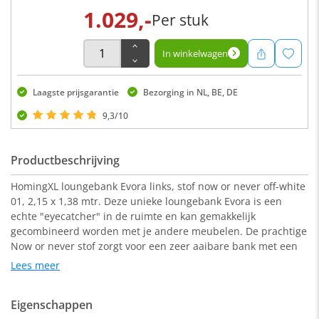
1.029,-
Per stuk
In winkelwagen
Laagste prijsgarantie
Bezorging in NL, BE, DE
9,3/10
Productbeschrijving
HomingXL loungebank Evora links, stof now or never off-white
01, 2,15 x 1,38 mtr. Deze unieke loungebank Evora is een
echte "eyecatcher" in de ruimte en kan gemakkelijk
gecombineerd worden met je andere meubelen. De prachtige
Now or never stof zorgt voor een zeer aaibare bank met een
chique retro uitstraling.
Lees meer
Afmeting:
Eigenschappen
215 x 138 x 76 cm (b x d x h)