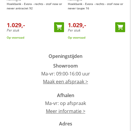
Hoekbank - Evora - rechts - stof now or
Hoekbank - Evora - rechts - stof now or
H
never antraciet 92
never taupe 16
n
1.029,-
1.029,-
Per stuk
Per stuk
P
Op voorraad
Op voorraad
O
Openingstijden
Showroom
Ma-vr: 09:00-16:00 uur
Maak een afspraak >
Afhalen
Ma-vr: op afspraak
Meer informatie >
Adres