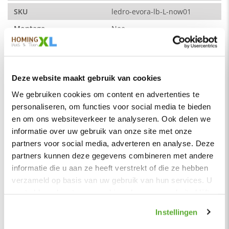
SKU
ledro-evora-lb-L-now01
Bij deze variant zit de chaise longue aan de linkerzijde als je
Montage
Nee
er voor staat, ook beschikbaar aan de rechterzijde
Merk
HomingXL
Soort
Loungebanken
De kleur op de foto kan per computerscherm afwijken van de
werkelijkheid. Zeker weten dat dit de kleur is die je zoekt?
Deze website maakt gebruik van cookies
Vorm
Vaste kussens
Vraag dan een stukje van de stof aan via de knop "kleurstaal
We gebruiken cookies om content en advertenties te
Serie
Evora
aanvragen".
personaliseren, om functies voor social media te bieden
De stof:
Kleur
Off-white
en om ons websiteverkeer te analyseren. Ook delen we
De stof Now or never is een geweven bouclé stof, ook wel
Materiaal
Stof
informatie over uw gebruik van onze site met onze
teddy stof genoemd. Door een speciale weeftechniek vormen
partners voor social media, adverteren en analyse. Deze
Zitbreedte
63 cm
de geweven stukjes lusjes. Het eindresultaat is een zeer
partners kunnen deze gegevens combineren met andere
sterke stof die niet kreukt.
Zithoogte
44 cm
informatie die u aan ze heeft verstrekt of die ze hebben
Aantal poten:
verzameld op basis van uw gebruik van hun services. U
Zitcomfort
Stevig
8 stuks
gaat akkoord met onze cookies als u onze website blijft
Zitkussens vulling
Polyetherschuim
gebruiken.
Benodigd:
Instellingen
Rugkussens vulling
Polyetherschuim
Inbussleutel