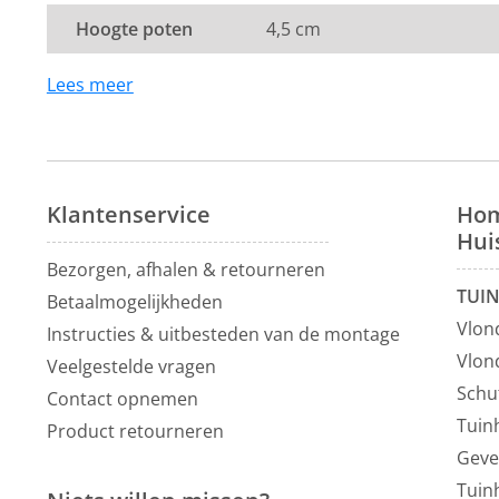
Hoogte poten
4,5 cm
Lees meer
Klantenservice
Hom
Hui
Bezorgen, afhalen & retourneren
TUI
Betaalmogelijkheden
Vlon
Instructies & uitbesteden van de montage
Vlon
Veelgestelde vragen
Schu
Contact opnemen
Tuin
Product retourneren
Geve
Tuin