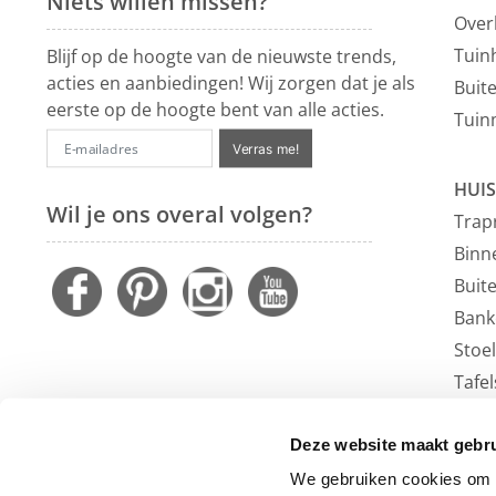
Niets willen missen?
Over
Tuin
Blijf op de hoogte van de nieuwste trends,
acties en aanbiedingen! Wij zorgen dat je als
Buit
eerste op de hoogte bent van alle acties.
Tuin
Verras me!
HUIS
Wil je ons overal volgen?
Trap
Binn
Buit
Bank
Stoe
Tafel
Faute
Vloe
Deze website maakt gebru
Outl
We gebruiken cookies om c