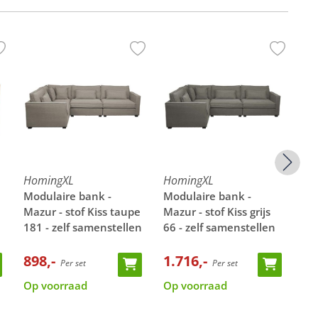
HomingXL
HomingXL
Ho
Modulaire bank -
Modulaire bank -
Zi
Mazur - stof Kiss taupe
Mazur - stof Kiss grijs
ho
181 - zelf samenstellen
66 - zelf samenstellen
Ki
898,-
1.716,-
45
Per set
Per set
Op voorraad
Op voorraad
Op