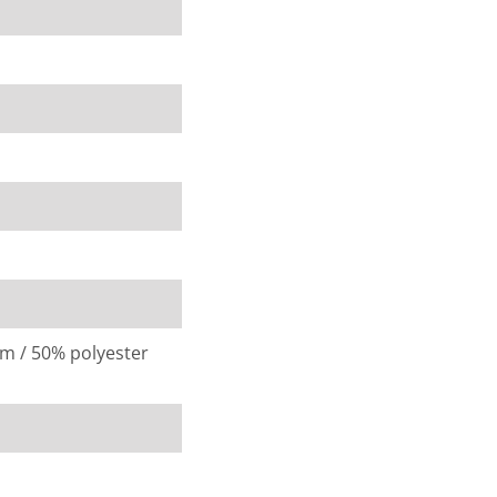
sens met een
 of rechts en het
ssen. Het hoekelement
kussen van de poef is
gernis van schuivende
 aan de onderkant
klikken. Zo kunnen de
.
im / 50% polyester
ofiteer je altijd van de
or meer inspiratie kun
n, 10 autominuten