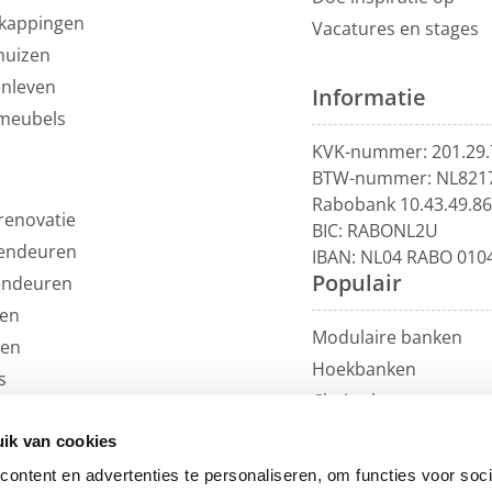
kappingen
Vacatures en stages
huizen
enleven
Informatie
meubels
KVK-nummer: 201.29.
BTW-nummer: NL821
Rabobank 10.43.49.8
renovatie
BIC: RABONL2U
endeuren
IBAN: NL04 RABO 010
Populair
endeuren
en
Modulaire banken
len
Hoekbanken
s
Chaise longue
uils
U-banken
ren
ik van cookies
Loungebanken
et
ontent en advertenties te personaliseren, om functies voor soci