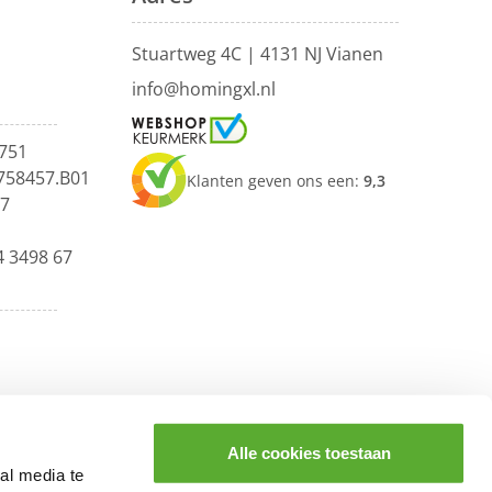
Stuartweg 4C |
4131 NJ Vianen
info@homingxl.nl
751
758457.B01
Klanten geven ons een:
9,3
67
4 3498 67
Alle cookies toestaan
al media te