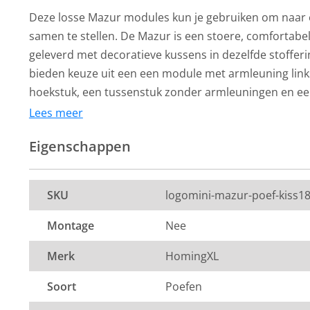
Deze losse Mazur modules kun je gebruiken om naar 
samen te stellen. De Mazur is een stoere, comfortabe
geleverd met decoratieve kussens in dezelfde stoffer
bieden keuze uit een een module met armleuning links
hoekstuk, een tussenstuk zonder armleuningen en een 
ook prima tegen de bank aan kunt schuiven of tussen
Lees meer
modules in kunt zetten. De modules zijn bekleed met d
Eigenschappen
kleur taupe.
Afmetingen modules:
HomingXL
HomingXL
Poef - Mazur - leer
Poef - Mazur - 
SKU
logomini-mazur-poef-kiss1
Poef: 98 x 98 x 46 cm (b x d x h).
Colorado antraciet 01
Colorado grijs 
Montage
Nee
De kleur op de foto kan per computerscherm afwijken 
319,-
319,-
Merk
HomingXL
Per stuk
Per stuk
Zeker weten dat dit de kleur is die je zoekt? Vraag da
Op voorraad
Op voorraad
Soort
Poefen
stof op via de knop "kleurstaal aanvragen".