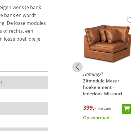
eigen wens je bank
le bank en wordt
ing. De losse modules
 of rechts, een
losse poef, die je
 twee andere
e stof Kiss in de
HomingXL
HomingXL
leer
Poef - Mazur - stof Kiss
Zitmodule Mazur
81
02
grijs 66
hoekelement -
lederlook Missouri
cognac 03
van de werkelijkheid.
289,-
399,-
Per stuk
Per stuk
n een stukje van de
Op voorraad
Op voorraad