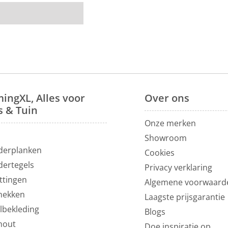
ingXL, Alles voor
Over
ons
s & Tuin
Onze merken
N
Showroom
derplanken
Cookies
dertegels
Privacy verklaring
ttingen
Algemene voorwaard
hekken
Laagste prijsgarantie
lbekleding
Blogs
hout
Doe inspiratie op