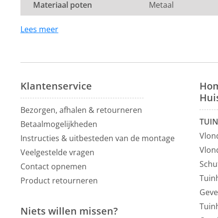
Materiaal poten
Metaal
Montage:
De bank wordt in één pakket geleverd. Enkel de pot
Lees meer
te worden.
Dit product valt onder de categorie
eetkamerbanken 
je altijd van de laagste prijsgarantie op al onze
eetka
inspiratie kun je ook terecht in onze
showroom
van 12
Klantenservice
Hom
autominuten van Utrecht.
Hui
Bezorgen, afhalen & retourneren
TUI
Betaalmogelijkheden
Vlon
Instructies & uitbesteden van de montage
Vlon
Veelgestelde vragen
Schu
Contact opnemen
Tuin
Product retourneren
Geve
Tuin
Niets willen missen?