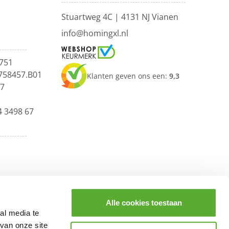
Stuartweg 4C |
4131 NJ Vianen
info@homingxl.nl
751
758457.B01
Klanten geven ons een:
9,3
67
4 3498 67
Alle cookies toestaan
al media te
van onze site