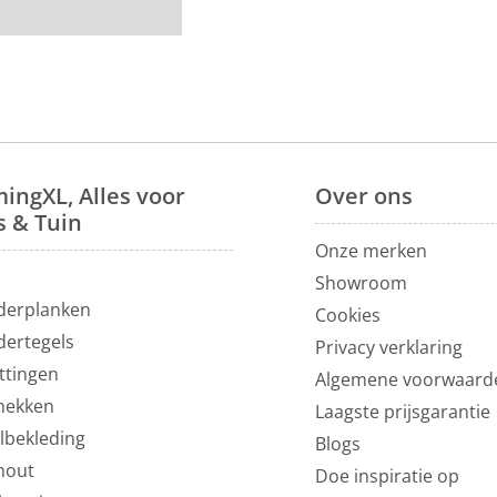
en dienen gemonteerd
rond
. Bij ons profiteer
merbanken
. Voor meer
00m² in Vianen, 10
ingXL, Alles voor
Over
ons
s & Tuin
Onze merken
N
Showroom
derplanken
Cookies
dertegels
Privacy verklaring
ttingen
Algemene voorwaard
hekken
Laagste prijsgarantie
lbekleding
Blogs
hout
Doe inspiratie op