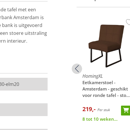
de tafel met een
erbank Amsterdam is
e bank is uitgevoerd
en stoere uitstraling
rn interieur.
HomingXL
HomingXL
-
Eetkamerstoel -
Eetkamerstoel -
30-elm20
schikt
Amsterdam - geschikt
Amsterdam - geschikt
 - stof
voor ronde tafel - stof
voor ronde tafel - stof
 12
Element lichtgroen 11
Element donkerbruin
219,-
25
219,-
Per stuk
Per stuk
van de werkelijkheid.
8 tot 10 weken
8 tot 10 weken
 een stukje van de
levertijd
levertijd