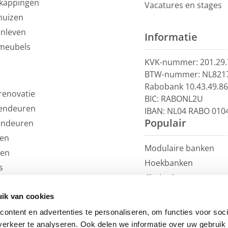
kappingen
Vacatures en stages
huizen
enleven
Informatie
meubels
KVK-nummer: 201.29.
BTW-nummer: NL821
Rabobank 10.43.49.8
renovatie
BIC: RABONL2U
endeuren
IBAN: NL04 RABO 010
Populair
endeuren
en
Modulaire banken
len
Hoekbanken
s
Chaise longue
uils
U-banken
ren
ik van cookies
Loungebanken
et
ontent en advertenties te personaliseren, om functies voor soci
Rechte banken
erkeer te analyseren. Ook delen we informatie over uw gebruik 