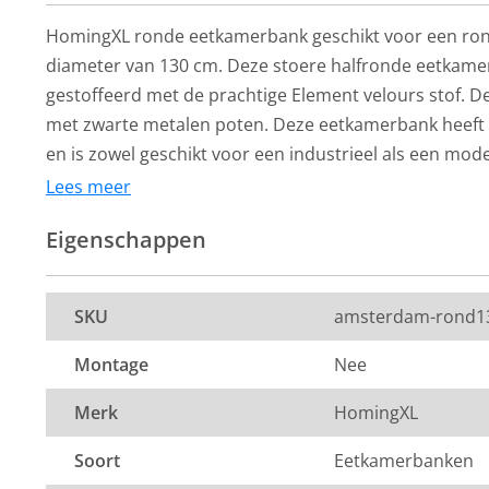
HomingXL ronde eetkamerbank geschikt voor een ron
diameter van 130 cm. Deze stoere halfronde eetkam
gestoffeerd met de prachtige Element velours stof. D
met zwarte metalen poten. Deze eetkamerbank heeft e
en is zowel geschikt voor een industrieel als een mode
Lees meer
Afmeting:
Eigenschappen
hoek naar hoek: 230 cm (breedte)
HomingXL
HomingXL
Eetkamerstoel -
Eetkamerstoel 
Zitdiepte: 44 cm
SKU
amsterdam-rond1
Amsterdam - geschikt
Amsterdam - ge
Zithoogte: 51 cm
voor ronde tafel - stof
voor ronde tafel
Montage
Nee
Element blauw 13
Element groen
219,-
219,-
Merk
HomingXL
Per stuk
Per stuk
De kleur op de foto kan per computerscherm afwijken 
8 tot 10 weken
8 tot 10 weken
Soort
Eetkamerbanken
Zeker weten dat dit de kleur is die je zoekt? Vraag dan
levertijd
levertijd