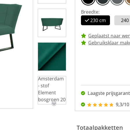
Breedte:
230 cm
240
Geplaatst naar we
Gebruiksklaar mak
Laagste prijsgarant
9,3/10
Totaalpakketten