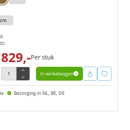
 cm
ns
en
829,-
Per stuk
In winkelwagen
ie
Bezorging in NL, BE, DE