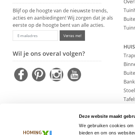
Over
Tuin
Blijf op de hoogte van de nieuwste trends,
acties en aanbiedingen! Wij zorgen dat je als
Buit
eerste op de hoogte bent van alle acties.
Tuin
Verras me!
HUIS
Wil je ons overal volgen?
Trap
Binn
Buit
Bank
Stoe
Tafel
Faute
Vloe
Deze website maakt gebru
Outl
We gebruiken cookies om c
bieden en om ons websitev