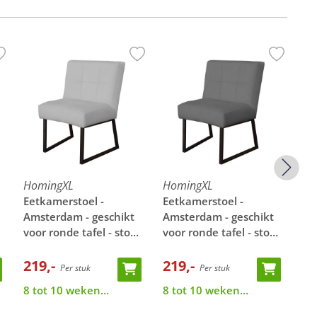
HomingXL
HomingXL
Ho
Eetkamerstoel -
Eetkamerstoel -
Ee
Amsterdam - geschikt
Amsterdam - geschikt
Am
voor ronde tafel - stof
voor ronde tafel - stof
voo
Element steengrijs 24
Element cementgrijs
El
219,-
23
219,-
21
Per stuk
Per stuk
8 tot 10 weken
8 tot 10 weken
8 
levertijd
levertijd
lev