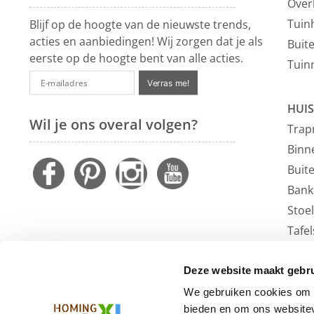
Over
Tuin
Blijf op de hoogte van de nieuwste trends,
acties en aanbiedingen! Wij zorgen dat je als
Buit
eerste op de hoogte bent van alle acties.
Tuin
Verras me!
HUIS
Wil je ons overal volgen?
Trap
Binn
Buit
Bank
Stoe
Tafel
Faute
Vloe
Deze website maakt gebru
Outl
We gebruiken cookies om c
bieden en om ons websitev