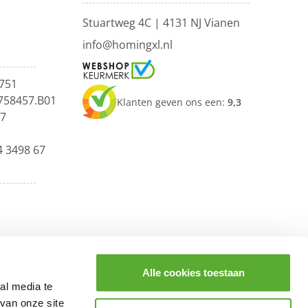
Stuartweg 4C |
4131 NJ Vianen
info@homingxl.nl
751
758457.B01
Klanten geven ons een:
9,3
67
4 3498 67
Alle cookies toestaan
al media te
van onze site