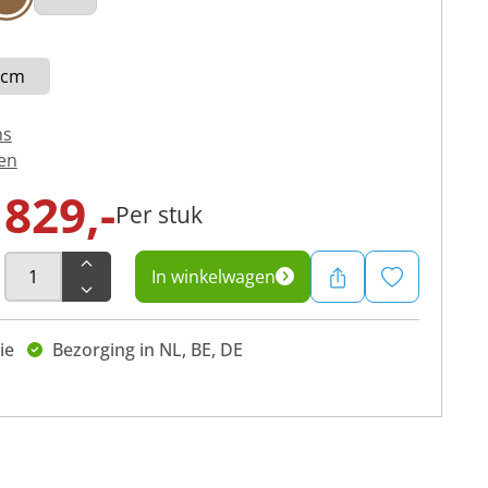
 cm
ns
en
829,-
Per stuk
In winkelwagen
ie
Bezorging in NL, BE, DE