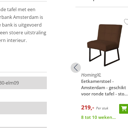
de tafel met een
erbank Amsterdam is
e bank is uitgevoerd
en stoere uitstraling
rn interieur.
HomingXL
HomingXL
-
Eetkamerstoel -
Eetkamerstoel -
30-elm09
schikt
Amsterdam - geschikt
Amsterdam - geschikt
 - stof
voor ronde tafel - stof
voor ronde tafel - stof
 12
Element lichtgroen 11
Element donkerbruin
219,-
25
219,-
Per stuk
Per stuk
van de werkelijkheid.
8 tot 10 weken
8 tot 10 weken
 een stukje van de
levertijd
levertijd