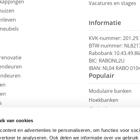
kappingen
Vacatures en stages
huizen
enleven
Informatie
meubels
KVK-nummer: 201.29.
BTW-nummer: NL821
Rabobank 10.43.49.8
renovatie
BIC: RABONL2U
endeuren
IBAN: NL04 RABO 010
Populair
endeuren
en
Modulaire banken
len
Hoekbanken
s
Chaise longue
uils
U-banken
ren
ik van cookies
Loungebanken
et
ontent en advertenties te personaliseren, om functies voor soci
Rechte banken
erkeer te analyseren. Ook delen we informatie over uw gebruik 