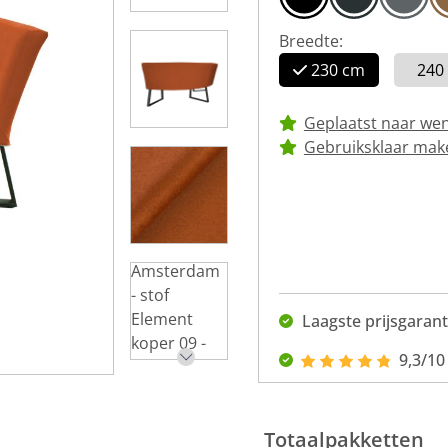
Breedte:
230 cm
240
Geplaatst naar we
Gebruiksklaar mak
Laagste prijsgarant
9,3/10
Totaalpakketten