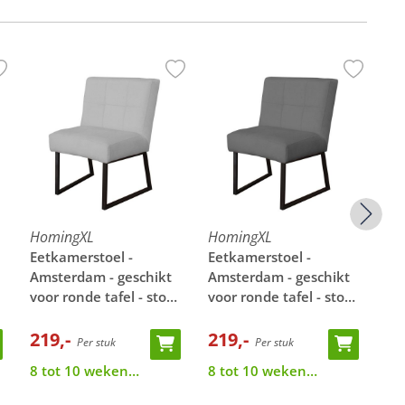
HomingXL
HomingXL
Ho
Eetkamerstoel -
Eetkamerstoel -
Ee
Amsterdam - geschikt
Amsterdam - geschikt
Am
voor ronde tafel - stof
voor ronde tafel - stof
voo
Element steengrijs 24
Element cementgrijs
El
219,-
23
219,-
21
Per stuk
Per stuk
8 tot 10 weken
8 tot 10 weken
8 
levertijd
levertijd
lev