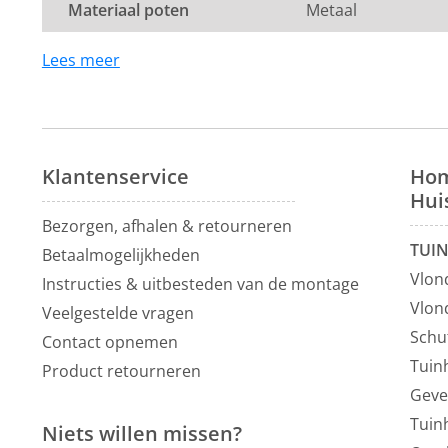
Materiaal poten
Metaal
Montage:
De bank wordt in één pakket geleverd. Enkel de pot
Lees meer
te worden.
Dit product valt onder de categorie
eetkamerbanken 
je altijd van de laagste prijsgarantie op al onze
eetka
inspiratie kun je ook terecht in onze
showroom
van 12
Klantenservice
Hom
autominuten van Utrecht.
Hui
Bezorgen, afhalen & retourneren
TUI
Betaalmogelijkheden
Vlon
Instructies & uitbesteden van de montage
Vlon
Veelgestelde vragen
Schu
Contact opnemen
Tuin
Product retourneren
Geve
Tuin
Niets willen missen?