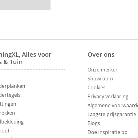
en dienen gemonteerd
rond
. Bij ons profiteer
merbanken
. Voor meer
00m² in Vianen, 10
ingXL, Alles voor
Over
ons
s & Tuin
Onze merken
N
Showroom
derplanken
Cookies
dertegels
Privacy verklaring
ttingen
Algemene voorwaard
hekken
Laagste prijsgarantie
lbekleding
Blogs
hout
Doe inspiratie op