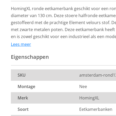
HomingXL ronde eetkamerbank geschikt voor een ron
diameter van 130 cm. Deze stoere halfronde eetkam
gestoffeerd met de prachtige Element velours stof. D
met zwarte metalen poten. Deze eetkamerbank heeft e
en is zowel geschikt voor een industrieel als een mode
Lees meer
Afmeting:
Eigenschappen
hoek naar hoek: 230 cm (breedte)
HomingXL
HomingXL
Eetkamerstoel -
Eetkamerstoel 
Zitdiepte: 44 cm
SKU
amsterdam-rond1
Amsterdam - geschikt
Amsterdam - ge
Zithoogte: 51 cm
voor ronde tafel - stof
voor ronde tafel
Montage
Nee
Element blauw 13
Element groen
219,-
219,-
Merk
HomingXL
Per stuk
Per stuk
De kleur op de foto kan per computerscherm afwijken 
8 tot 10 weken
8 tot 10 weken
Soort
Eetkamerbanken
Zeker weten dat dit de kleur is die je zoekt? Vraag dan
levertijd
levertijd