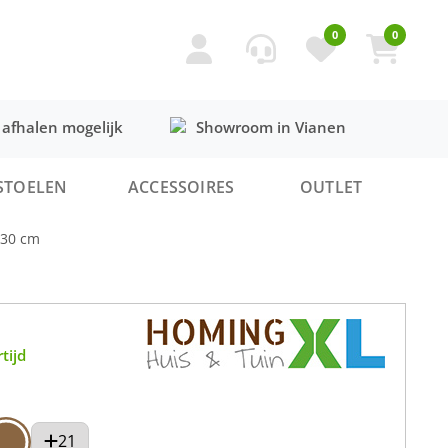
0
0
 afhalen mogelijk
Showroom in Vianen
STOELEN
ACCESSOIRES
OUTLET
130 cm
tijd
21