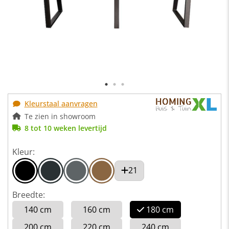
Kleurstaal aanvragen
Te zien in showroom
8 tot 10 weken levertijd
Kleur:
21
Breedte:
140 cm
160 cm
180 cm
200 cm
220 cm
240 cm