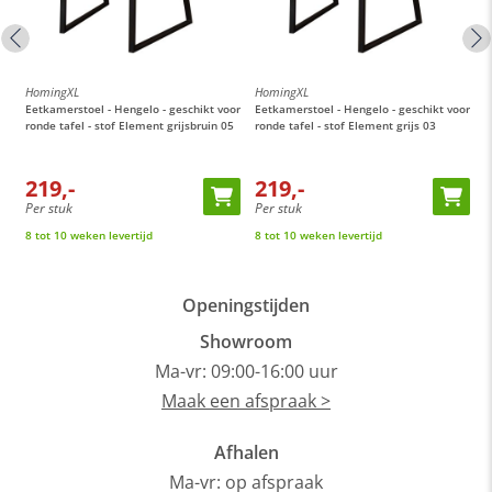
HomingXL
HomingXL
H
or
Eetkamerstoel - Hengelo - geschikt voor
Eetkamerstoel - Hengelo - geschikt voor
E
ronde tafel - stof Element grijsbruin 05
ronde tafel - stof Element grijs 03
M
t
219,-
219,-
Per stuk
Per stuk
P
8 tot 10 weken levertijd
8 tot 10 weken levertijd
O
Openingstijden
Showroom
Ma-vr: 09:00-16:00 uur
Maak een afspraak >
Afhalen
Ma-vr: op afspraak