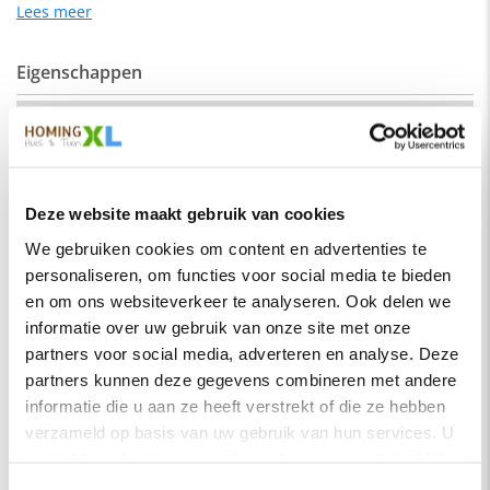
geschikt voor een industrieel als een modern interieur.
Lees meer
Eigenschappen
De kleur op de foto kan per computerscherm afwijken van de
werkelijkheid. Zeker weten dat dit de kleur is die je zoekt?
Vraag dan een stukje van de stof op via de knop "kleurstaal
SKU
hengelo-recht-180-elm19
aanvragen".
Montage
Nee
Afmeting:
Merk
HomingXL
Zitdiepte: 44 cm
Deze website maakt gebruik van cookies
Soort
Eetkamerbanken
Zithoogte: 51 cm
We gebruiken cookies om content en advertenties te
Vorm
Recht
personaliseren, om functies voor social media te bieden
Stof
Serie
Hengelo
Element stof is een velours stofsoort met een zachte
en om ons websiteverkeer te analyseren. Ook delen we
uitstraling. Door de velours stof krijgt de bank een zeer
informatie over uw gebruik van onze site met onze
Kleur
Fuchsia
opvallende en rijke uitstraling. De Element stof is geschikt
partners voor social media, adverteren en analyse. Deze
voor zowel een modern als een klassiek interieur.
Materiaal
Stof
partners kunnen deze gegevens combineren met andere
Samenstelling:
informatie die u aan ze heeft verstrekt of die ze hebben
Zitbreedte
180 cm
verzameld op basis van uw gebruik van hun services. U
100% PES (polyester)
Zitdiepte
44 cm
gaat akkoord met onze cookies als u onze website blijft
Wat is polyester?
Zithoogte
51 cm
gebruiken.