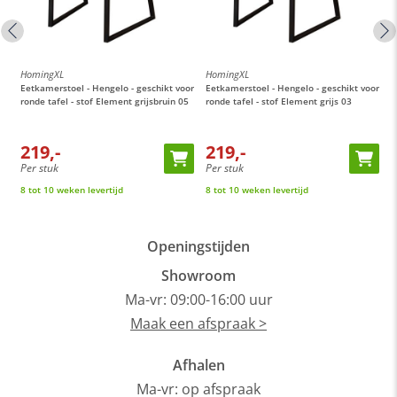
HomingXL
HomingXL
H
or
Eetkamerstoel - Hengelo - geschikt voor
Eetkamerstoel - Hengelo - geschikt voor
E
ronde tafel - stof Element grijsbruin 05
ronde tafel - stof Element grijs 03
M
t
219,-
219,-
Per stuk
Per stuk
P
8 tot 10 weken levertijd
8 tot 10 weken levertijd
O
Openingstijden
Showroom
Ma-vr: 09:00-16:00 uur
Maak een afspraak >
Afhalen
Ma-vr: op afspraak