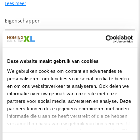
geschikt voor een industrieel als een modern interieur.
Lees meer
Eigenschappen
De kleur op de foto kan per computerscherm afwijken van de
werkelijkheid. Zeker weten dat dit de kleur is die je zoekt?
Vraag dan een stukje van de stof op via de knop "kleurstaal
SKU
hengelo-recht-220-elm19
aanvragen".
Montage
Nee
Afmeting:
Merk
HomingXL
Zitdiepte: 44 cm
Deze website maakt gebruik van cookies
Soort
Eetkamerbanken
Zithoogte: 51 cm
We gebruiken cookies om content en advertenties te
Vorm
Recht
personaliseren, om functies voor social media te bieden
Stof
Serie
Hengelo
Element stof is een velours stofsoort met een zachte
en om ons websiteverkeer te analyseren. Ook delen we
uitstraling. Door de velours stof krijgt de bank een zeer
informatie over uw gebruik van onze site met onze
Kleur
Fuchsia
opvallende en rijke uitstraling. De Element stof is geschikt
partners voor social media, adverteren en analyse. Deze
voor zowel een modern als een klassiek interieur.
Materiaal
Stof
partners kunnen deze gegevens combineren met andere
Samenstelling:
informatie die u aan ze heeft verstrekt of die ze hebben
Zitbreedte
220 cm
verzameld op basis van uw gebruik van hun services. U
100% PES (polyester)
Zitdiepte
44 cm
gaat akkoord met onze cookies als u onze website blijft
Wat is polyester?
Zithoogte
51 cm
gebruiken.