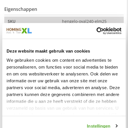
Eigenschappen
De kleur op de foto kan per computerscherm afwijken van de
werkelijkheid. Zeker weten dat dit de kleur is die je zoekt?
SKU
hengelo-oval240-elm25
Vraag dan een stukje van de stof op via de knop "kleurstaal
Montage
Nee
aanvragen".
Merk
HomingXL
Afmeting:
Soort
Eetkamerbanken
Zitdiepte: 44 cm
Deze website maakt gebruik van cookies
Vorm
Ovaal
Zithoogte: 51 cm
We gebruiken cookies om content en advertenties te
personaliseren, om functies voor social media te bieden
Serie
Hengelo
Stof
en om ons websiteverkeer te analyseren. Ook delen we
Element stof is een velours stofsoort met een zachte
Kleur
Bruin donker
uitstraling. Door de velours stof krijgt de bank een zeer
informatie over uw gebruik van onze site met onze
opvallende en rijke uitstraling. De Element stof is geschikt
Materiaal
Stof
partners voor social media, adverteren en analyse. Deze
voor zowel een modern als een klassiek interieur.
partners kunnen deze gegevens combineren met andere
Zitbreedte
220 cm
informatie die u aan ze heeft verstrekt of die ze hebben
Samenstelling:
Zitdiepte
45 cm
verzameld op basis van uw gebruik van hun services. U
100% PES (polyester)
gaat akkoord met onze cookies als u onze website blijft
Zithoogte
51 cm
Wat is polyester?
gebruiken.
Hoogte rugleuning
42 cm
Polyester is een synthetische vezel die licht, duurzaam,
Instellingen