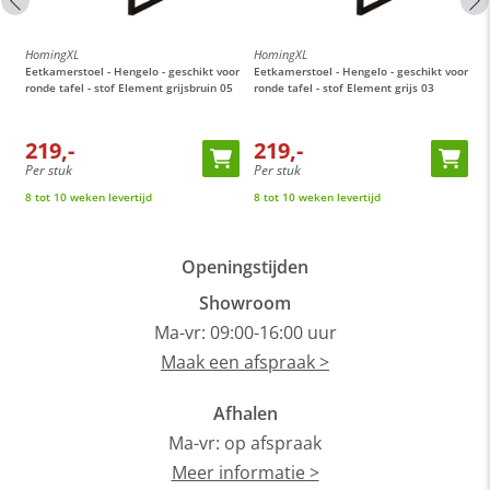
HomingXL
HomingXL
H
or
Eetkamerstoel - Hengelo - geschikt voor
Eetkamerstoel - Hengelo - geschikt voor
E
ronde tafel - stof Element grijsbruin 05
ronde tafel - stof Element grijs 03
M
t
219,-
219,-
Per stuk
Per stuk
P
8 tot 10 weken levertijd
8 tot 10 weken levertijd
O
Openingstijden
Showroom
Ma-vr: 09:00-16:00 uur
Maak een afspraak >
Afhalen
Ma-vr: op afspraak
Meer informatie >