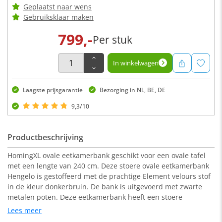
Geplaatst naar wens
Gebruiksklaar maken
799,-
Per stuk
In winkelwagen
Laagste prijsgarantie
Bezorging in NL, BE, DE
9,3/10
Productbeschrijving
HomingXL ovale eetkamerbank geschikt voor een ovale tafel
met een lengte van 240 cm. Deze stoere ovale eetkamerbank
Hengelo is gestoffeerd met de prachtige Element velours stof
in de kleur donkerbruin. De bank is uitgevoerd met zwarte
metalen poten. Deze eetkamerbank heeft een stoere
uitstraling en is zowel geschikt voor een industrieel als een
Lees meer
modern interieur.