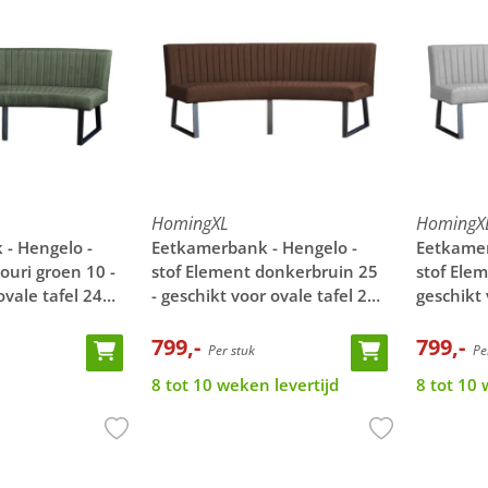
HomingXL
HomingX
- Hengelo -
Eetkamerbank - Hengelo -
Eetkamer
ouri groen 10 -
stof Element donkerbruin 25
stof Elem
ovale tafel 240
- geschikt voor ovale tafel 240
geschikt 
cm
cm
799,-
799,-
Per stuk
Per
8 tot 10 weken levertijd
8 tot 10 