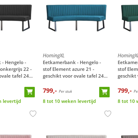
HomingXL
HomingX
- Hengelo -
Eetkamerbank - Hengelo -
Eetkamer
onkergrijs 22 -
stof Element azure 21 -
stof Ele
ovale tafel 240
geschikt voor ovale tafel 240
geschikt 
cm
cm
799,-
799,-
Per stuk
Per
 levertijd
8 tot 10 weken levertijd
8 tot 10 