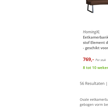
HomingXL
Eetkamerbank 
stof Element 
- geschikt voo
cm
769,-
Per stuk
8 tot 10 weken
56 Resultaten 
Ovale eetkamerban
gebogen vorm ben