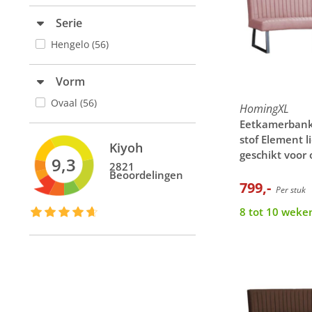
Serie
Hengelo
(56)
Vorm
Ovaal
(56)
HomingXL
Eetkamerbank 
stof Element l
Kiyoh
geschikt voor 
9,3
2821
cm
Beoordelingen
799,-
Per stuk
8 tot 10 weken