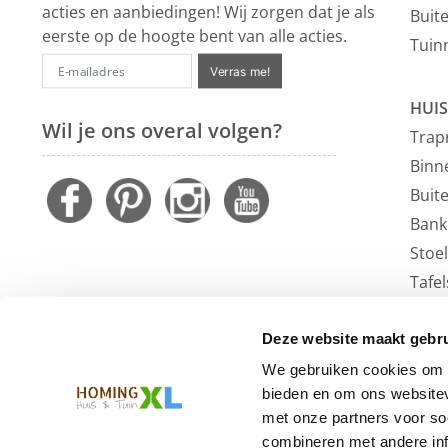
acties en aanbiedingen! Wij zorgen dat je als
Buit
eerste op de hoogte bent van alle acties.
Tuin
Verras me!
HUIS
Wil je ons overal volgen?
Trap
Binn
Buit
Bank
Stoe
Tafel
Faute
Vloe
Deze website maakt gebru
Outl
We gebruiken cookies om c
bieden en om ons websitev
met onze partners voor so
combineren met andere inf