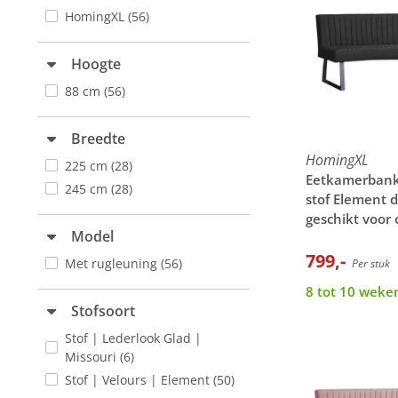
HomingXL
(56)
Hoogte
88 cm
(56)
Breedte
HomingXL
225 cm
(28)
Eetkamerbank 
245 cm
(28)
stof Element d
geschikt voor 
Model
cm
799,-
Met rugleuning
(56)
Per stuk
8 tot 10 weken
Stofsoort
Stof | Lederlook Glad |
Missouri
(6)
Stof | Velours | Element
(50)