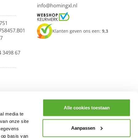
info@homingxl.nl
751
758457.B01
Klanten geven ons een:
9,3
67
4 3498 67
Alle cookies toestaan
al media te
van onze site
Aanpassen
 gegevens
 op basis van