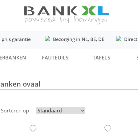
 prijs garantie
Bezorging in NL, BE, DE
Direct
ERBANKEN
FAUTEUILS
TAFELS
anken ovaal
| Sorteren op