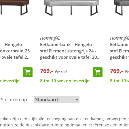
HomingXL
HomingX
- Hengelo -
Eetkamerbank - Hengelo -
Eetkamer
donkerbruin 25
stof Element steengrijs 24 -
stof Elem
r ovale tafel 200
geschikt voor ovale tafel 200
geschikt 
cm
cm
769,-
769,-
Per stuk
Per
 levertijd
8 tot 10 weken levertijd
8 tot 10 
| Sorteren op
ken zijn een stijlvolle toevoeging aan elke eetkamer, ontworpen o
utten ze de beschikbare ruimte optimaal en creëren ze een intie