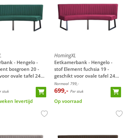
L
HomingXL
bank - Hengelo -
Eetkamerbank - Hengelo -
ment bosgroen 20 -
stof Element fuchsia 19 -
voor ovale tafel 240
geschikt voor ovale tafel 240
cm
Normaal
799,-
699,-
 stuk
Per stuk
weken levertijd
Op voorraad