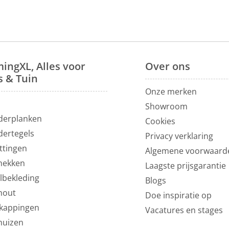
ingXL, Alles voor
Over
ons
s & Tuin
Onze merken
N
Showroom
derplanken
Cookies
dertegels
Privacy verklaring
ttingen
Algemene voorwaard
hekken
Laagste prijsgarantie
lbekleding
Blogs
hout
Doe inspiratie op
kappingen
Vacatures en stages
huizen