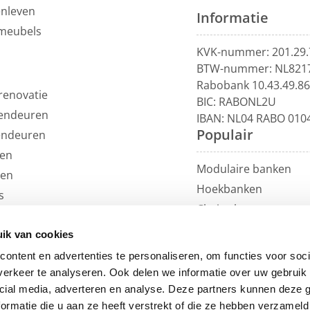
enleven
Informatie
meubels
KVK-nummer: 201.29.
BTW-nummer: NL821
Rabobank 10.43.49.8
renovatie
BIC: RABONL2U
endeuren
IBAN: NL04 RABO 010
Populair
endeuren
en
Modulaire banken
len
Hoekbanken
s
Chaise longue
uils
U-banken
ren
ik van cookies
Loungebanken
et
ontent en advertenties te personaliseren, om functies voor soci
Rechte banken
erkeer te analyseren. Ook delen we informatie over uw gebruik 
Eetkamerbanken
cial media, adverteren en analyse. Deze partners kunnen deze
ormatie die u aan ze heeft verstrekt of die ze hebben verzameld
Eetkamerstoelen