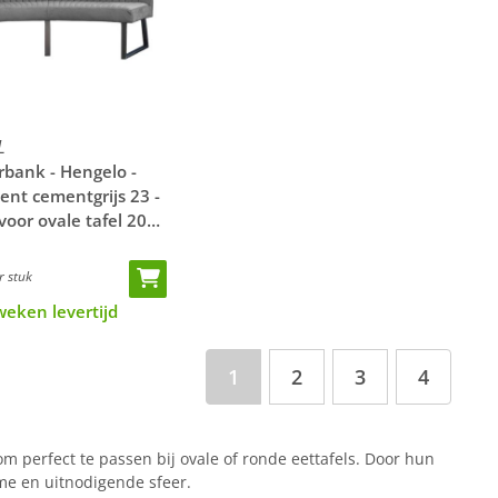
L
bank - Hengelo -
ent cementgrijs 23 -
voor ovale tafel 200
 stuk
weken levertijd
1
2
3
4
m perfect te passen bij ovale of ronde eettafels. Door hun
me en uitnodigende sfeer.