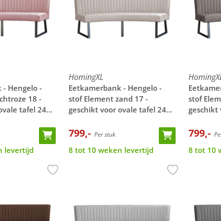
HomingXL
HomingX
- Hengelo -
Eetkamerbank - Hengelo -
Eetkamer
ichtroze 18 -
stof Element zand 17 -
stof Elem
ovale tafel 240
geschikt voor ovale tafel 240
geschikt 
cm
cm
799,-
799,-
Per stuk
Per
 levertijd
8 tot 10 weken levertijd
8 tot 10 