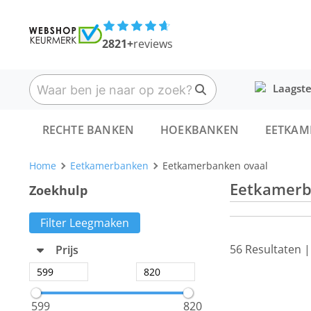
2821+
reviews
Laagste
RECHTE BANKEN
HOEKBANKEN
EETKAM
Home
Eetkamerbanken
Eetkamerbanken ovaal
Eetkamerb
Zoekhulp
Filter Leegmaken
56 Resultaten 
Prijs
599
820