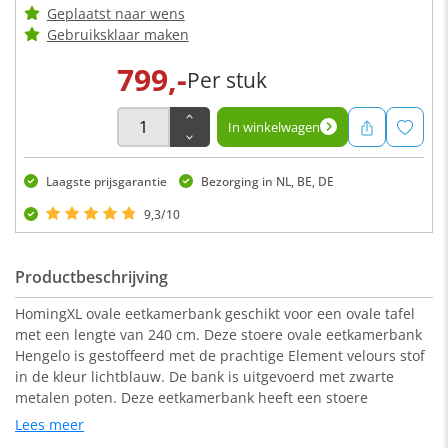
Geplaatst naar wens
Gebruiksklaar maken
799,-
Per stuk
In winkelwagen
Laagste prijsgarantie
Bezorging in NL, BE, DE
9,3/10
Productbeschrijving
HomingXL ovale eetkamerbank geschikt voor een ovale tafel
met een lengte van 240 cm. Deze stoere ovale eetkamerbank
Hengelo is gestoffeerd met de prachtige Element velours stof
in de kleur lichtblauw. De bank is uitgevoerd met zwarte
metalen poten. Deze eetkamerbank heeft een stoere
uitstraling en is zowel geschikt voor een industrieel als een
Lees meer
modern interieur.