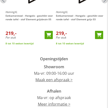
HomingXL
HomingXL
H
or
Eetkamerstoel - Hengelo - geschikt voor
Eetkamerstoel - Hengelo - geschikt voor
E
ronde tafel - stof Element grijsbruin 05
ronde tafel - stof Element grijs 03
M
t
219,-
219,-
Per stuk
Per stuk
P
8 tot 10 weken levertijd
8 tot 10 weken levertijd
O
Openingstijden
Showroom
Ma-vr: 09:00-16:00 uur
Maak een afspraak >
Afhalen
Ma-vr: op afspraak
Meer informatie >