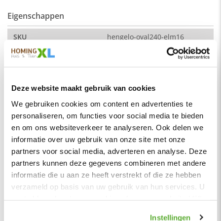
Eigenschappen
De kleur op de foto kan per computerscherm afwijken van de
werkelijkheid. Zeker weten dat dit de kleur is die je zoekt?
SKU
hengelo-oval240-elm16
Vraag dan een stukje van de stof op via de knop "kleurstaal
Montage
Nee
aanvragen".
Merk
HomingXL
Afmeting:
Soort
Eetkamerbanken
Zitdiepte: 44 cm
Deze website maakt gebruik van cookies
Vorm
Ovaal
Zithoogte: 51 cm
We gebruiken cookies om content en advertenties te
personaliseren, om functies voor social media te bieden
Serie
Hengelo
Stof
en om ons websiteverkeer te analyseren. Ook delen we
Element stof is een velours stofsoort met een zachte
Kleur
Blauw licht
uitstraling. Door de velours stof krijgt de bank een zeer
informatie over uw gebruik van onze site met onze
opvallende en rijke uitstraling. De Element stof is geschikt
Materiaal
Stof
partners voor social media, adverteren en analyse. Deze
voor zowel een modern als een klassiek interieur.
partners kunnen deze gegevens combineren met andere
Zitbreedte
220 cm
informatie die u aan ze heeft verstrekt of die ze hebben
Samenstelling:
Zitdiepte
45 cm
verzameld op basis van uw gebruik van hun services. U
100% PES (polyester)
gaat akkoord met onze cookies als u onze website blijft
Zithoogte
51 cm
Wat is polyester?
gebruiken.
Hoogte rugleuning
42 cm
Polyester is een synthetische vezel die licht, duurzaam,
Instellingen