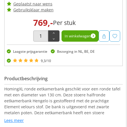
Geplaatst naar wens
Gebruiksklaar maken
769,-
Per stuk
In winkelwagen
Laagste prijsgarantie
Bezorging in NL, BE, DE
9,3/10
Productbeschrijving
HomingXL ronde eetkamerbank geschikt voor een ronde tafel
met een diameter van 130 cm. Deze stoere halfronde
eetkamerbank Hengelo is gestoffeerd met de prachtige
Element velours stof. De bank is uitgevoerd met zwarte
metalen poten. Deze eetkamerbank heeft een stoere
uitstraling en is zowel geschikt voor een industrieel als een
Lees meer
modern interieur.