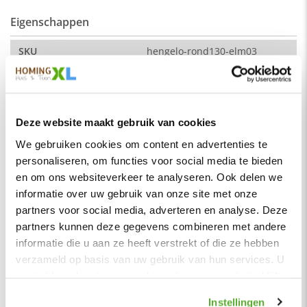
Eigenschappen
Afmeting:
SKU
hengelo-rond130-elm03
hoek naar hoek: 230 cm (breedte)
Montage
Nee
Zitdiepte: 44 cm
Merk
HomingXL
Zithoogte: 51 cm
Soort
Eetkamerbanken
Deze website maakt gebruik van cookies
Vorm
Rond
De kleur op de foto kan per computerscherm afwijken van de
We gebruiken cookies om content en advertenties te
werkelijkheid. Zeker weten dat dit de kleur is die je zoekt?
personaliseren, om functies voor social media te bieden
Serie
Hengelo
Vraag dan een stukje van de stof op via de knop "kleurstaal
en om ons websiteverkeer te analyseren. Ook delen we
aanvragen".
Kleur
Grijsbruin
informatie over uw gebruik van onze site met onze
Stof
Materiaal
Stof
partners voor social media, adverteren en analyse. Deze
Element stof is een velours stofsoort met een zachte
partners kunnen deze gegevens combineren met andere
Zitbreedte
200 cm
uitstraling. Door de velours stof krijgt de bank een zeer
informatie die u aan ze heeft verstrekt of die ze hebben
opvallende en rijke uitstraling. De Element stof is geschikt
Zitdiepte
45 cm
verzameld op basis van uw gebruik van hun services. U
voor zowel een modern als een klassiek interieur.
gaat akkoord met onze cookies als u onze website blijft
Zithoogte
51 cm
Samenstelling:
gebruiken.
Hoogte rugleuning
42 cm
Instellingen