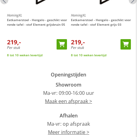
HomingXL
HomingXL
H
or
Eetkamerstoel - Hengelo - geschikt voor
Eetkamerstoel - Hengelo - geschikt voor
E
ronde tafel - stof Element grijsbruin 05
ronde tafel - stof Element grijs 03
M
t
219,-
219,-
Per stuk
Per stuk
P
8 tot 10 weken levertijd
8 tot 10 weken levertijd
O
Openingstijden
Showroom
Ma-vr: 09:00-16:00 uur
Maak een afspraak >
Afhalen
Ma-vr: op afspraak
Meer informatie >